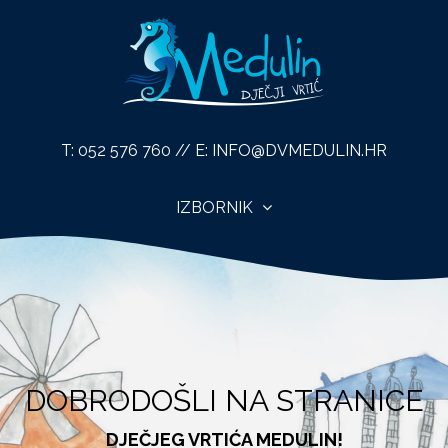
T:
052 576 760
// E:
INFO@DVMEDULIN.HR
IZBORNIK
DOBRODOŠLI NA STRANICE
DJEČJEG VRTIĆA MEDULIN!